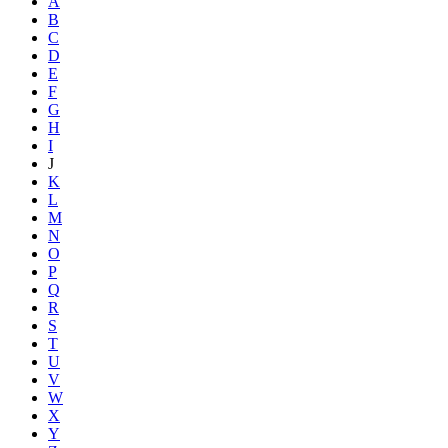
A
B
C
D
E
F
G
H
I
J
K
L
M
N
O
P
Q
R
S
T
U
V
W
X
Y